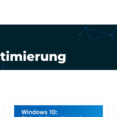
715820
Leistungen
Fe
ptimierung