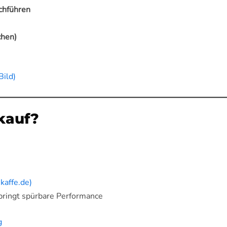
chführen
chen)
ild)
kauf?
kaffe.de)
bringt spürbare Performance
g