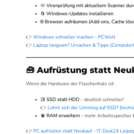
🦠
Virenprüfung mit aktuellem Scanner dur
🔄
Windows-Updates installieren
🌐
Browser aufräumen (Add-ons, Cache lös
👉
Windows schneller machen – PCWelt
👉
Laptop langsam? Ursachen & Tipps (ComputerB
🧰 Aufrüstung statt Neu
Wenn die Hardware der Flaschenhals ist:
💽
SSD statt HDD
– deutlich schneller!
👉
Lohnt sich der Umstieg auf SSD? (techni
🧠
RAM erweitern
– mehr Arbeitsspeicher 
👉
PC aufrüsten statt Neukauf – IT-Deal24 Leipzi