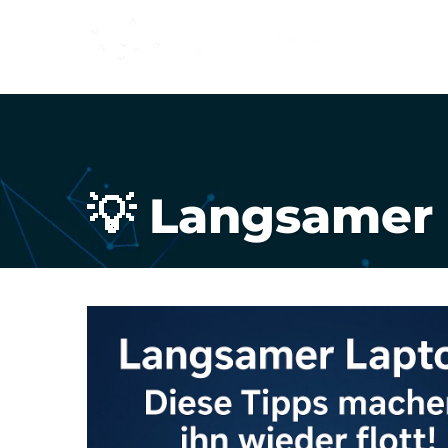
0176/96
💡 Langsamer 