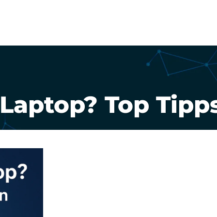
715820
Leistungen
Fe
Laptop? Top Tipp