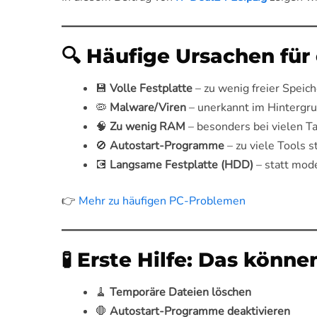
🔍 Häufige Ursachen fü
💾
Volle Festplatte
– zu wenig freier Speich
🦠
Malware/Viren
– unerkannt im Hintergru
🧠
Zu wenig RAM
– besonders bei vielen 
🚫
Autostart-Programme
– zu viele Tools 
💽
Langsame Festplatte (HDD)
– statt mod
👉
Mehr zu häufigen PC-Problemen
🧪 Erste Hilfe: Das könne
🧹
Temporäre Dateien löschen
🛑
Autostart-Programme deaktivieren