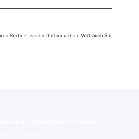
Ihren Rechner wieder flottzumachen.
Vertrauen Sie
ern sind wir persönlich für Sie da.
ontag bis Freitag