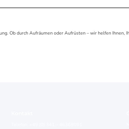
lung. Ob durch Aufräumen oder Aufrüsten – wir helfen Ihnen, 
Kontakt
G
Telefon:
+49 (0) 341 – 46368091
M