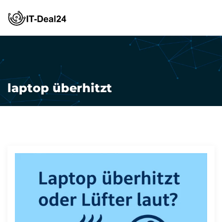
0176/96715820
laptop überhitzt