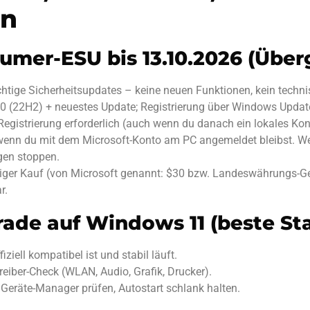
en
sumer-ESU bis 13.10.2026 (Übe
ichtige Sicherheitsupdates – keine neuen Funktionen, kein techn
(22H2) + neuestes Update; Registrierung über Windows Update (
 Registrierung erforderlich (auch wenn du danach ein lokales Kont
enn du mit dem Microsoft-Konto am PC angemeldet bleibst. We
gen stoppen.
liger Kauf (von Microsoft genannt: $30 bzw. Landeswährungs-G
r.
rade auf Windows 11 (beste S
iziell kompatibel ist und stabil läuft.
reiber-Check (WLAN, Audio, Grafik, Drucker).
eräte-Manager prüfen, Autostart schlank halten.