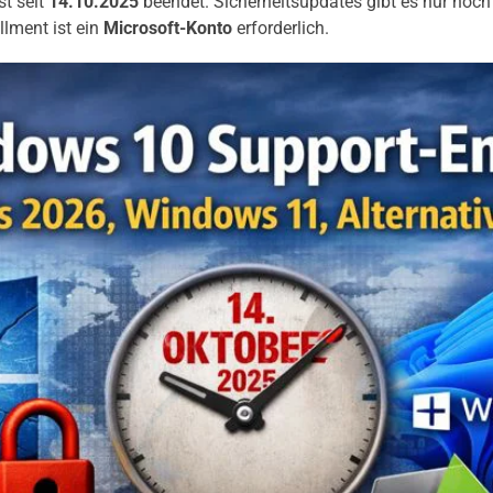
t seit
14.10.2025
beendet. Sicherheitsupdates gibt es nur noc
llment ist ein
Microsoft-Konto
erforderlich.