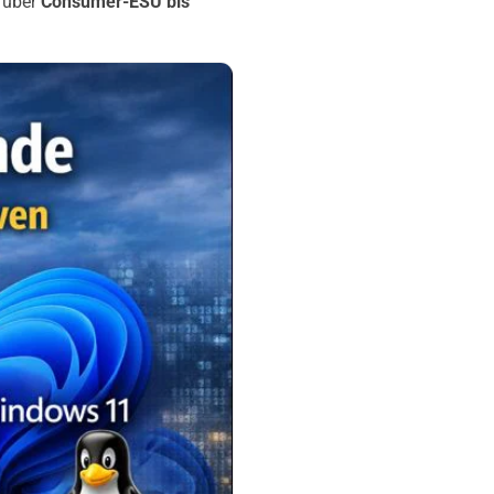
h über
Consumer-ESU bis