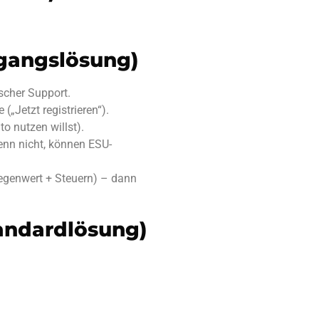
rgangslösung)
ischer Support.
„Jetzt registrieren“).
o nutzen willst).
nn nicht, können ESU-
egenwert + Steuern) – dann
tandardlösung)