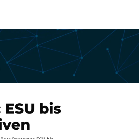
edback
Preis
Kontakte
Blog
5
 ESU bis
iven